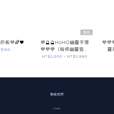
售完
刮痧板💜🌈🖤
💜🔮🔮HoHO幽靈手環
💜💜
💜💜💜（每條幽靈皆不
靈
$160
一樣）
NT$2,000 ~ NT$2,880
聯絡我們
- line -