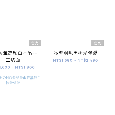
售完
售完
拉雅高頻白水晶手
🦄️💜羽毛黑極光💜🌈
工切面
NT$1,680 ~ NT$2,480
1,600 ~ NT$1,800