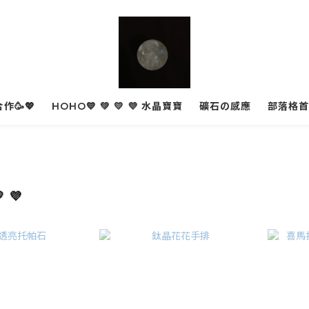
作🥳💖
HOHO💙 💚 💛 💜 水晶寶寶
礦石の感應
部落格首
 💜