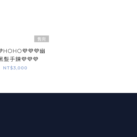
售完
💜HOHO💜💜💜幽
黑髮手鍊💜💜💜
NT$3,000