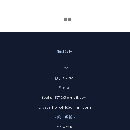
聯絡我們
- line -
@ijq0043e
- E-mail -
foolish5712@gmail.com
crystalhoho111@gmail.com
- 統一編號 -
75947210