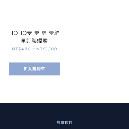
HOHO💙 💚 💛 💜能
量訂製蠟燭
NT$480 ~ NT$1,180
加入購物車
聯絡我們