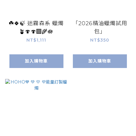
☘️🍀🍃 迷霧森系 蠟燭
「2026精油蠟燭試用
🪴🍄🍄‍🟫🌾🪷
包」
NT$1,111
NT$350
加入購物車
加入購物車