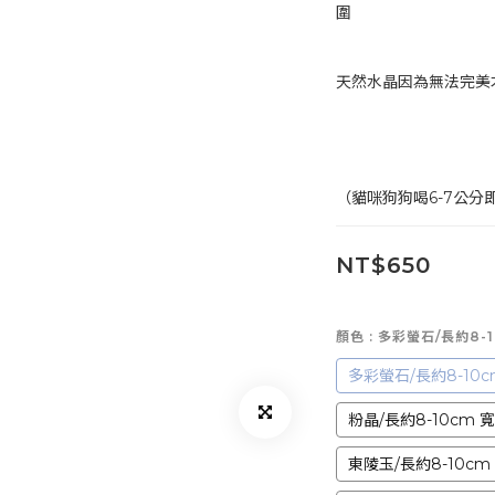
圍
天然水晶因為無法完美
（貓咪狗狗喝6-7公分
NT$650
顏色
: 多彩螢石/長約8-1
多彩螢石/長約8-10cm
粉晶/長約8-10cm 寬
東陵玉/長約8-10cm 