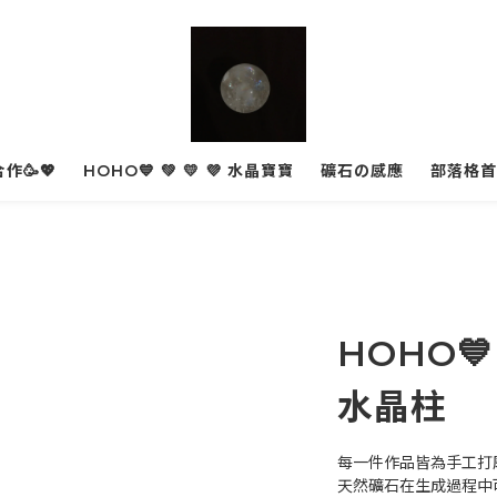
作🥳💖
HOHO💙 💚 💛 💜 水晶寶寶
礦石の感應
部落格首
HOHO💙 
水晶柱
每一件作品皆為手工打
天然礦石在生成過程中