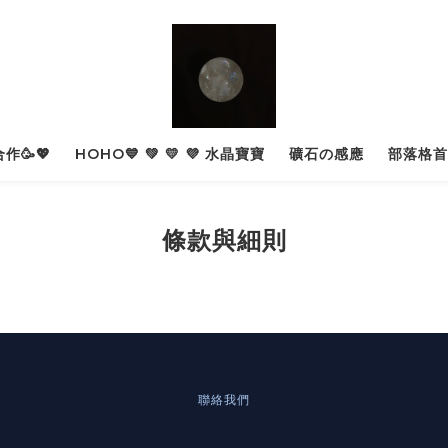
作🥳💖
HOHO💙 💚 💛 💜 水晶寶寶
礦石の感應
部落格首
條款與細則
聯絡我們