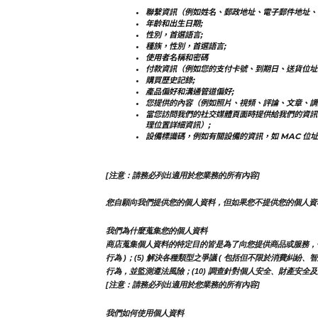
聯繫資訊（例如姓名、郵政地址、電子郵件地址、
年齡和出生日期;
性別，首選語言;
種族，性別，首選語言;
使用者名稱和密碼
付款資訊（例如您的支付卡號、到期日、送貨位址
購買歷史記錄;
產品偏好和溝通管道偏好;
您提供的內容（例如照片、視頻、評論、文章、調
當您訪問我們的社交媒體頁面時提供給我們的資訊
理位置詳細資訊）;
設備標識碼，例如有關設備的資訊，如 MAC 位址
[注意：請務必列出適用於您業務的所有內容]
您自願向我們提供您的個人資料，但如果您不提供您的個人資
我們為什麼蒐集您的個人資料
商店蒐集個人資料的特定目的皆是為了向您提供商品或服務，包括但
行為 )；(5) 解決各種類型之爭議 ( 包括但不限於消費糾紛、
行為，並監測遵法風險；(10) 調查針對個人安全、財產安全及違
[注意：請務必列出適用於您業務的所有內容]
我們如何使用個人資料