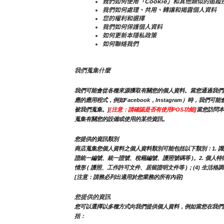
我們如何使用「Cookie」和其他類似的追蹤
我們如何處理、共用、轉讓和揭露個人資料
您的權利和選擇
我們如何保護個人資料
如何更新本隱私政策
如何聯絡我們
我們蒐集什麼
我們可能會從各種來源獲取有關您的個人資料。當您通過我們的
應的應用程式，例如Facebook，Instagram）時
被我們蒐集。]
[注意：請確認是否有使用POS功能]
當您訪問本
蒐集有關您的設備或使用的某些資訊。
您提供的資訊類別
商店蒐集您個人資料之個人資料類別可能包括以下類別：1. 識別類 -
證統一編號、統一證號、稅籍編號、護照號碼等 )。2. 個人特徵類 
情形 ( 護照、工作許可文件、居留證明文件等 )；(4) 生活格
[注意：請務必列出適用於您業務的所有內容]
您提供的資訊
您可以選擇以多種方式向我們提供個人資料，例如當您在我們
括：