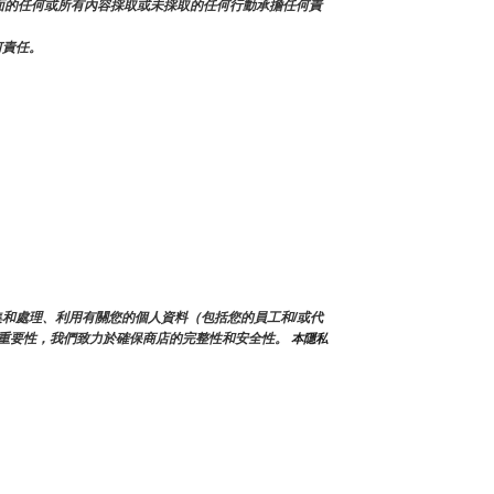
本頁面的任何或所有內容採取或未採取的任何行動承擔任何責
何責任。
會蒐集和處理、利用有關您的個人資料（包括您的員工和/或代
重要性，我們致力於確保商店的完整性和安全性。
 本隱私