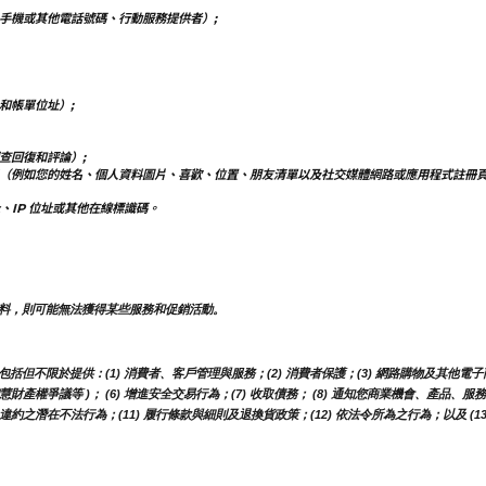
手機或其他電話號碼、行動服務提供者）;
和帳單位址）;
查回復和評論）;
（例如您的姓名、個人資料圖片、喜歡、位置、朋友清單以及社交媒體網路或應用程式註冊
、IP 位址或其他在線標識碼。
料，則可能無法獲得某些服務和促銷活動。
不限於提供：(1) 消費者、客戶管理與服務；(2) 消費者保護；(3) 網路購物及其他電子商
智慧財產權爭議等 )； (6) 增進安全交易行為；(7) 收取債務； (8) 通知您商業機會、產品
約之潛在不法行為；(11) 履行條款與細則及退換貨政策；(12) 依法令所為之行為；以及 (