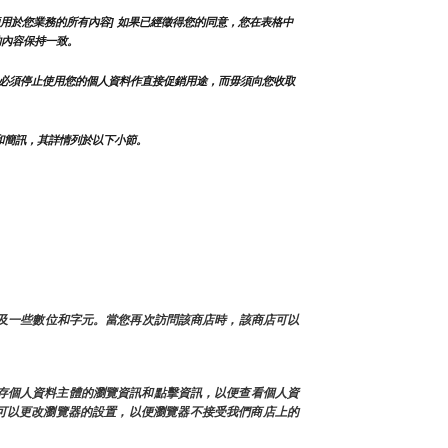
用於您業務的所有內容] 如果已經徵得您的同意，您在表格中
的內容保持一致。
必須停止使用您的個人資料作直接促銷用途，而毋須向您收取
和簡訊，其詳情列於以下小節。
以及一些數位和字元。當您再次訪問該商店時，該商店可以
緩存個人資料主體的瀏覽資訊和點擊資訊，以便查看個人資
也可以更改瀏覽器的設置，以便瀏覽器不接受我們商店上的