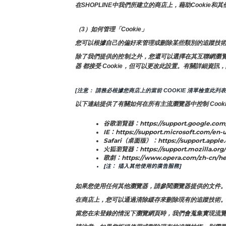
在SHOPLINE中我們所建立的商店上，藉助Cook
（3）如何管理「Cookie」
您可以根據自己的偏好來管理或刪除某些類別的追蹤技術
除了我們提供的控制之外，您還可以選擇在其互聯網瀏覽器中
器 都接受 Cookie，但可以更改此設置。有關詳細資訊，
[注意： 請務必根據您商店上的當前 COOKIE 清單檢查此列表
以下連結提供了有關如何在所有主流瀏覽器中控制 Cooki
谷歌瀏覽器：https://support.google.com
IE：https://support.microsoft.com/en-u
Safari（桌面版）：https://support.apple
火狐瀏覽器：https://support.mozilla.org/e
歌劇：https://www.opera.com/zh-cn/he
[注： 插入其他使用的廣告服務]
如果您使用任何其他瀏覽器，請參閱瀏覽器提供的文件
在商店上，您可以通過清除緩存來刪除現有的追蹤技術
當您在未登錄的情況下瀏覽網頁時，我們會蒐集實現流覽功