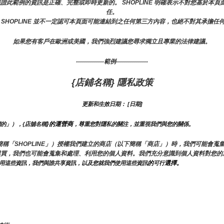
或保證此範例的資訊是正確、完整或即時更新的。 SHOPLINE 明確表示不對您基於
任。
 SHOPLINE 並不一定認可本頁面可能連結到之任何第三方內容，也絕不對其承擔任
如果您有客戶在歐洲或美國，我們強烈建議您尋求獨立且專業的法律建議。
--------------範例----------------
{店鋪名稱} 隱私政策
更新和生效日期： [日期]
}的運營商
們的」），{店舖名稱
，尊重您對隱私的關注，並重視我們與您的關係。 
E（以下簡稱「SHOPLINE」）授權我們建立的商店（以下簡稱「商店」）時，我們可能
購買，我們也可能會蒐集和處理、利用您的個人資料。我們充分意識到個人資料對您的
的
選擇。
用這些資訊，我們與誰共享資訊，以及您就我們使用這些資訊
可行