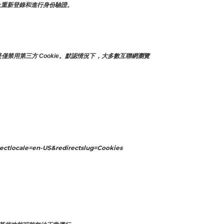
面上重新登錄和進行身份驗證。
僅禁用第三方 Cookie。默認情況下，大多數互聯網瀏覽
ectlocale=en-US&redirectslug=Cookies