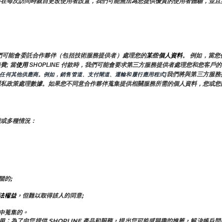
要在每次訪問時親自更改使用者設置，我們可能無法為您提供優質的使用者體驗，並且
們可能會委託合作夥伴（包括技術服務提供者）處理您的
某些個人資料
。 例如，當
; 當
使用 
SHOPLINE 付款時，我們可能會要求第三方服務提供者處理您和您客
我們將與第三方服務
的任何其他供應商。例如，銷售管道、支付閘道、運輸和履行應用程式]
隱私政策處理數據。如果您不同意合作夥伴蒐集提供相關服務所需的個人資料，您或您
種或多種情況：
關的;
法權益
，但難以取得該人的同意;
中蒐集的。
附屬公司共用：為了向您提供 SHOPLINE 產品和服務，提出您可能感興趣的推薦，解