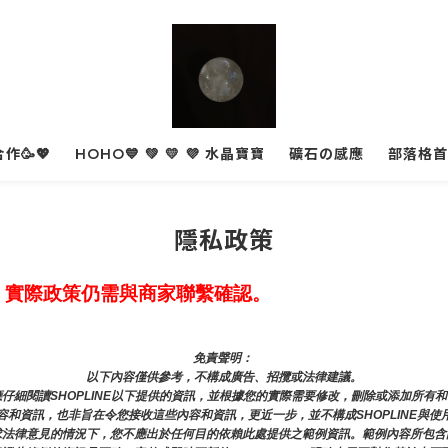
作🥳💖
HOHO💙 💚 💛 💜 水晶寶寶
礦石の感應
部落格首
隱私政策
，實際政策仍需與商家聯繫確認。
免責聲明： 
以下內容僅供參考，不構成廣告、招攬或法律建議。
仔細閱讀SHOPLINE以下提供的資訊，並根據您的實際需要修改，刪除或添加所有
和資訊，也非旨在令您接收這些內容和資訊，更近一步，並不構成SHOPLINE與使
求法律意見的情況下，您不應出於任何目的依賴此處提供之範例資訊。範例內容所包含