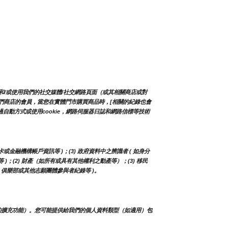
和/或使用我們的社交媒體/社交網路頁面（或其相關商店或對
入我們商店的會員，當您在實體門市購買商品時，[相關的紀錄也會
自動方式或使用cookie，網路伺服器日誌和網路信標等技術
卡或金融機構帳戶資訊等 )；(3) 政府資料中之辨識者 ( 如身分
等 )；(2) 財產（如所有或具有其他權利之動產等）；(3) 移民
人、俱樂部或其他志願團體參與者紀錄等 )。
的擴充功能）。您可能提供給我們的個人資料類型（如適用）包