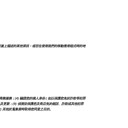
頁面上描述的其他資訊，或您在使用我們的移動應用程式時的地
務服務；(4) 驗證您的個人身份 ( 如以保護您免於詐欺等犯罪
、服務及更新；(9) 偵測並保護您及商店免於錯誤、詐欺或其他犯罪
13) 其他於蒐集當時取得您同意之目的。