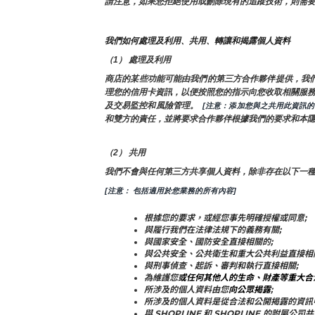
請注意，如果您拒絕使用或刪除現有的追蹤技術，則需
我們如何處理及利用、共用、轉讓和揭露個人資料
（1） 處理及利用
商店的某些功能可能由我們的第三方合作夥伴提供，我
理您的信用卡資訊，以便按照您的指示向您收取相關服務費
及交易監控和風險管理。 
 [注意：添加您與之共用此資訊
和雙方的責任，並將要求合作夥伴根據我們的要求和本
（2） 共用
我們不會與任何第三方共享個人資料，除非存在以下一
[注意： 包括適用於您業務的所有內容]
根據您的要求，或經您事先明確授權或同意;
與履行我們在法律法規下的義務有關;
與國家安全、國防安全直接相關的;
與公共安全、公共衛生和重大公共利益直接相
與刑事偵查、起訴、審判和執行直接相關;
為維護您
或任何其他人的生命、財產等重大合
所涉及的個人資料由您
向公眾揭露
;
所涉及的個人資料是從合法和公開揭露的資訊
與 SHOPLINE 和 SHOPLINE 的