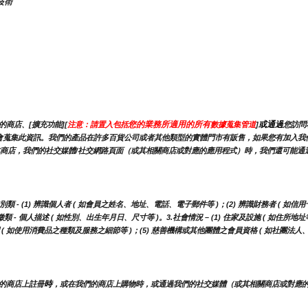
技術
您的業務所適用的所有
或通過
商店、[擴充功能][
注意：請置入包括
數據蒐集管道
]
您訪問
，我們可能會蒐集此資訊。我們的產品在許多百貨公司或者其他類型的實體門市有販售，如果您有加
商店，我們的社交媒體/社交網路頁面（或其相關商店或對應的應用程式）時，我們還可能通過
 (1) 辨識個人者 ( 如會員之姓名、地址、電話、電子郵件等 )；(2) 辨識財務者 ( 如信用
- 個人描述 ( 如性別、出生年月日、尺寸等 )。3.社會情況 – (1) 住家及設施 ( 如住所地址
調 ( 如使用消費品之種類及服務之細節等 )；(5) 慈善機構或其他團體之會員資格 ( 如社團法
時
的商店上註冊
，或在我們的商店上購物時，或通過我們的社交媒體（或其相關商店或對應