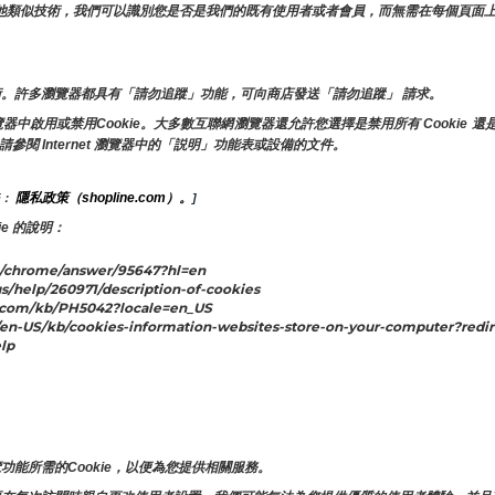
ie和其他類似技術，我們可以識別您是否是我們的既有使用者或者會員，而無需在每個頁
。許多瀏覽器都具有「請勿追蹤」功能，可向商店發送「請勿追蹤」 請求。
啟用或禁用Cookie。大多數互聯網瀏覽器還允許您選擇是禁用所有 Cookie 還是
請參閱 Internet 瀏覽器中的「説明」功能表或設備的文件。
隱私政策（shopline.com）。
： 
]
e 的說明：
/chrome/answer/95647?hl=en
s/help/260971/description-of-cookies
.com/kb/PH5042?locale=en_US
n-US/kb/cookies-information-websites-store-on-your-computer?redir
lp
。
。
能所需的Cookie，以便為您提供相關服務。