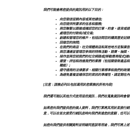
我們可能會將您提供的資訊用於以下目的：
向您發送促銷內容或其他通信;
向您提供所要求的信息和服務;
與您聯繫以跟進或確認您的訂單，約會，退貨或退
處理您的付款和/或交易;
創建和管理您的帳戶，包括訪問您的購買歷史記錄
回復您的詢問;
在我們的商店、社交媒體商店和其他地方定製廣告
與您溝通並管理您參與的特殊活動、競賽、抽獎、
操作並與您就我們的社交網路或[移動應用程式]進
運營、評估和改進我們的業務（包括開發新產品和
職能）;
遵守適用的法律要求、相關行業標準和我們的政策
為避免重複並確保您的資訊的準確性，請定期在內
[注意：請務必列出包括適用於您業務的所有內容]
我們還可能以其他方式使用這些資訊，我們在蒐集資訊時會發
如果您向我們提供您的個人資料，我們打算將其用於直接行銷
意，可以在首次接受行銷訊息時向我們表達您的意願，也可以
如您向我們提供有關資料並明確同意該等用途，我們可將上述